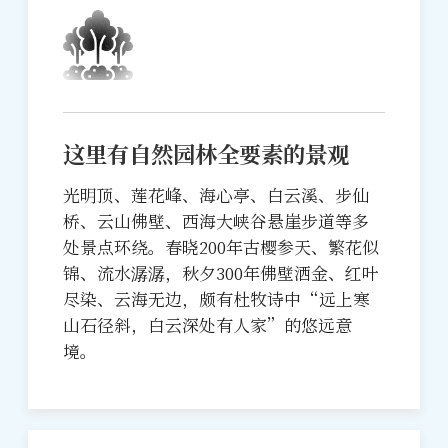
这里有自然园林全要素的景观
光明顶、莲花峰、海心亭、白云溪、步仙
桥、云山佛壁、西海大峡谷悬崖步道等多
处景点环绕。春晓200年古樱参天、繁花似
锦、流水潺潺，秋夕300年佛壁洒金、红叶
尽染、云海无边，颇有杜牧诗中“远上寒
山石径斜，白云深处有人家”的悠远意
境。