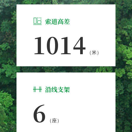
索道高差
1014
（米）
沿线支架
6
（座）