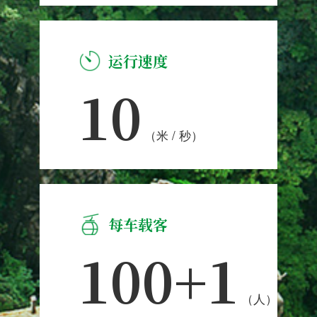
运行速度
10
（米 / 秒）
每车载客
100+1
（人）