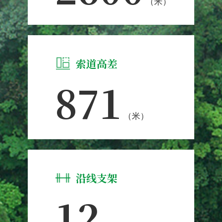
（米）
索道高差
871
（米）
沿线支架
12