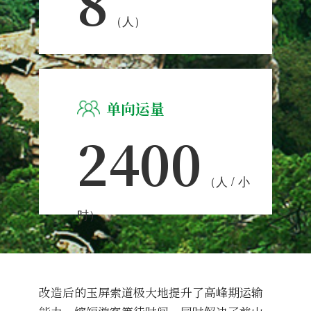
8
（人）
单向运量
2400
（人 / 小
时）
改造后的玉屏索道极大地提升了高峰期运输