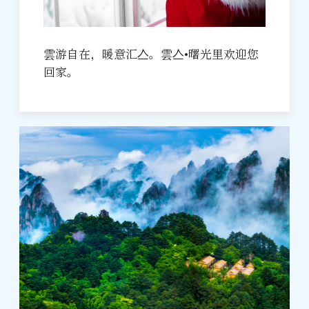
雲游自在，暖意汇亼。雲亼•曙光里欢迎您
回家。