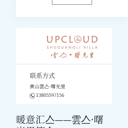
联系方式
黄山雲亼·曙光里
13805597156
暖意汇亼——雲亼·曙