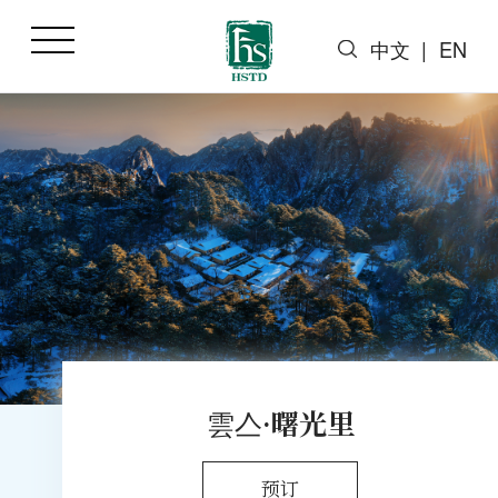
中文
|
EN
雲亼·曙光里
预订