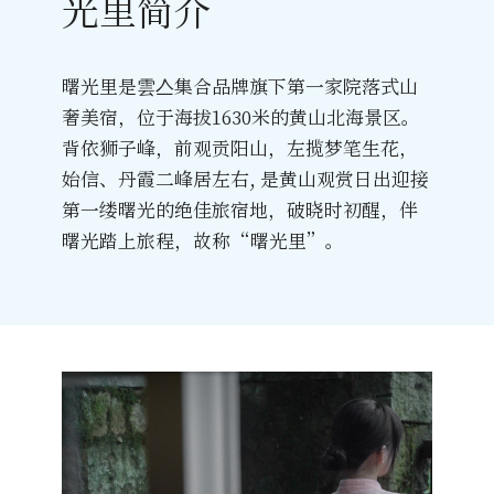
光里简介
曙光里是雲亼集合品牌旗下第一家院落式山
奢美宿，位于海拔1630米的黄山北海景区。
背依狮子峰，前观贡阳山，左揽梦笔生花，
始信、丹霞二峰居左右, 是黄山观赏日出迎接
第一缕曙光的绝佳旅宿地，破晓时初醒，伴
曙光踏上旅程，故称“曙光里”。